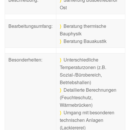
Ost
Bearbeitungsumfang:
)
Beratung thermische
Bauphysik
)
Beratung Bauakustik
Besonderheiten:
)
Unterschiedliche
Temperaturzonen (z.B.
Sozial-/Bürobereich,
Betriebshallen)
)
Detailierte Berechnungen
(Feuchteschutz,
Wärmebrücken)
)
Umgang mit besonderen
technischen Anlagen
(Lackiererei)