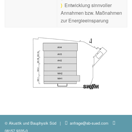
)
Entwicklung sinnvoller
Annahmen bzw. Maßnahmen
zur Energieeinsparung
© Akustik und Bauphysik Süd
|
anfrage@ab-sued.com
08157 9335-0