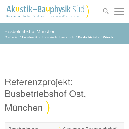
Busbetriebshof München
Startseite
/
Bauakustik
/
Thermische Bauphysik
/
Busbetriebshof München
Referenzprojekt:
Busbetriebshof Ost,
München
Beschreibung:
)
Sanierung Busbetriebshof