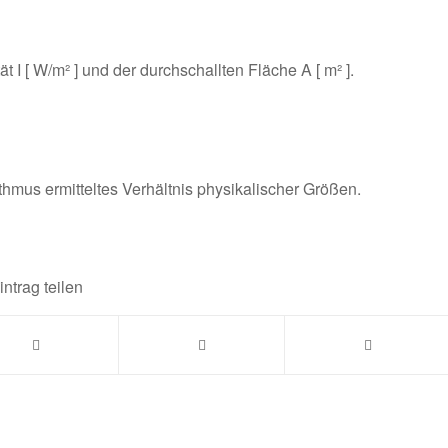
t I [ W/m² ] und der durchschallten Fläche A [ m² ].
thmus ermitteltes Verhältnis physi­kalischer Größen.
intrag teilen