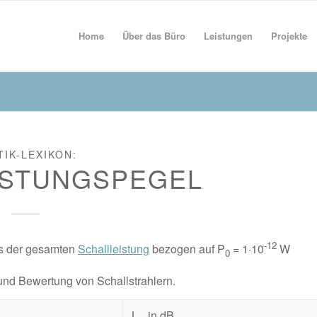
Home
Über das Büro
Leistungen
Projekte
TIK-LEXIKON:
ISTUNGSPEGEL
-12
us der gesamten
Schallleistung
bezogen auf P
= 1·10
W
0
und Bewertung von Schallstrahlern.
L
in dB