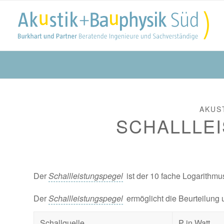
AKUS
SCHALLLE
Der
Schallleistungspegel
ist der 10 fache Logarithm
Der
Schallleistungspegel
ermöglicht die Beurteilung 
Schallquelle
P in Watt