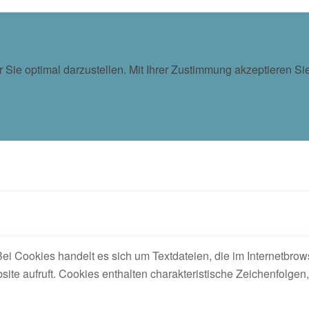
ür Sie optimal darzustellen. Mit Ihrer Zustimmung akzeptieren
ei Cookies handelt es sich um Textdateien, die im Internetbr
te aufruft. Cookies enthalten charakteristische Zeichenfolgen,