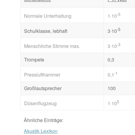
-5
Normale Unterhaltung
1·10
-5
Schulklasse, lebhaft
3·10
-3
Menschliche Stimme max.
3·10
Trompete
0,3
-1
Presslufthammer
0,1
Großlautsprecher
100
5
Düsenflugzeug
1·10
Ähnliche Einträge:
Akustik Lexikon