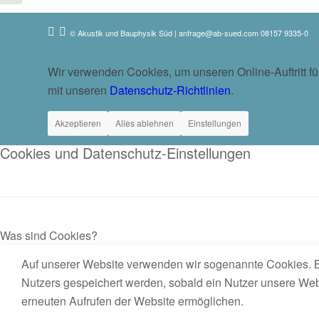
© Akustik und Bauphysik Süd
|
anfrage@ab-sued.com
08157 9335-0
Wir verwenden Cookies, um unseren Online-Auftritt f
mit unseren
Datenschutz-Richtlinien
.
Akzeptieren
Alles ablehnen
Einstellungen
Cookies und Datenschutz-Einstellungen
Was sind Cookies?
Auf unserer Website verwenden wir sogenannte Cookies. B
Nutzers gespeichert werden, sobald ein Nutzer unsere Websi
erneuten Aufrufen der Website ermöglichen.