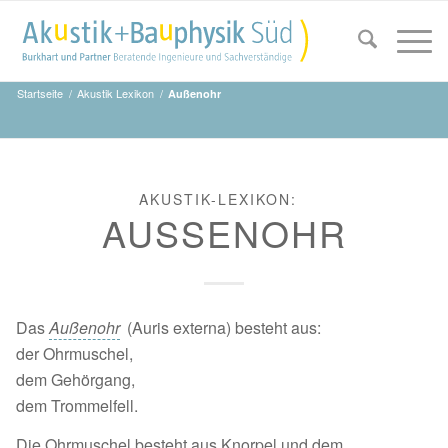
Startseite
/
Akustik Lexikon
/
Außenohr
AKUSTIK-LEXIKON:
AUSSENOHR
Das
Außenohr
(Auris externa) besteht aus:
der Ohrmuschel,
dem Gehörgang,
dem Trommelfell.
Die Ohrmuschel besteht aus Knorpel und dem