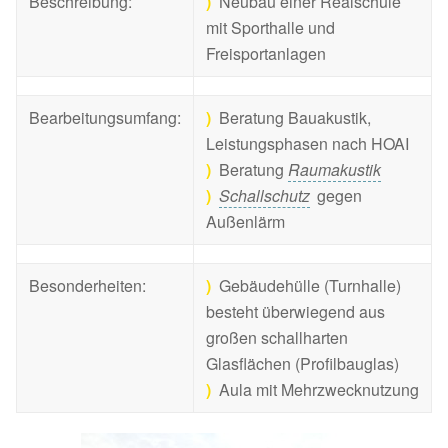
Beschreibung:
)
Neubau einer Realschule
mit Sporthalle und
Freisportanlagen
Bearbeitungsumfang:
)
Beratung Bauakustik,
Leistungsphasen nach HOAI
)
Beratung
Raumakustik
)
Schallschutz
gegen
Außenlärm
Besonderheiten:
)
Gebäudehülle (Turnhalle)
besteht überwiegend aus
großen schallharten
Glasflächen (Profilbauglas)
)
Aula mit Mehrzwecknutzung