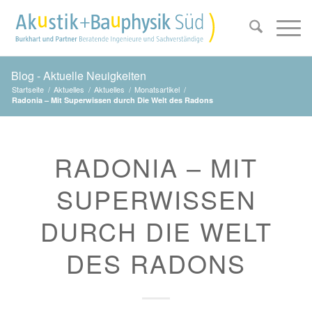
Blog - Aktuelle Neuigkeiten
Startseite
/
Aktuelles
/
Aktuelles
/
Monatsartikel
/
Radonia – Mit Superwissen durch Die Welt des Radons
RADONIA – MIT
SUPERWISSEN
DURCH DIE WELT
DES RADONS