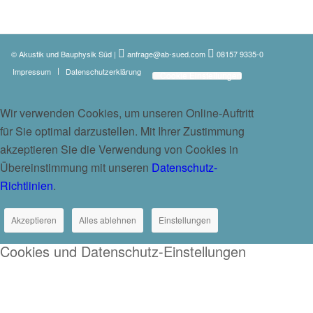
© Akustik und Bauphysik Süd
|
anfrage@ab-sued.com
08157 9335-0
Impressum
Datenschutzerklärung
Cookie Einstellungen
Wir verwenden Cookies, um unseren Online-Auftritt
für Sie optimal darzustellen. Mit Ihrer Zustimmung
akzeptieren Sie die Verwendung von Cookies in
Übereinstimmung mit unseren
Datenschutz-
Richtlinien
.
Akzeptieren
Alles ablehnen
Einstellungen
Cookies und Datenschutz-Einstellungen