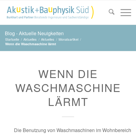
Blog - Aktuelle Neuigkeiten
Startseite
/
Aktuelles
/
Aktuelles
/
Monatsartikel
/
Wenn die Waschmaschine lärmt
WENN DIE
WASCHMASCHINE
LÄRMT
Die Benutzung von Waschmaschinen im Wohnbereich