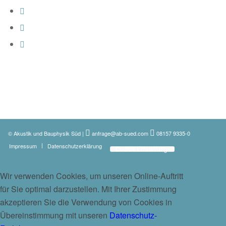
© Akustik und Bauphysik Süd
|
anfrage@ab-sued.com
08157 9335-0
Impressum
Datenschutzerklärung
Cookie Einstellungen
Wir verwenden Cookies, um unseren Online-Auftritt
für Sie optimal darzustellen. Mit Ihrer Zustimmung
akzeptieren Sie die Verwendung von Cookies in
Übereinstimmung mit unseren
Datenschutz-