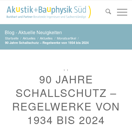
Blog - Aktuelle Neuigkeiten
Startseite
/
Aktuelles
/
Aktuelles
/
Monatsartikel
/
90 Jahre Schallschutz – Regelwerke von 1934 bis 2024
,
,
90 JAHRE
SCHALLSCHUTZ –
REGELWERKE VON
1934 BIS 2024