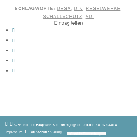
DEGA
,
DIN
,
REGELWERKE
,
SCHLAGWORTE:
SCHALLSCHUTZ
,
VDI
Eintrag teilen
© Akustik und Bauphysik Süd
|
anfrage@ab-sued.com
08157 9335-0
Impressum
Datenschutzerklärung
Cookie Einstellungen