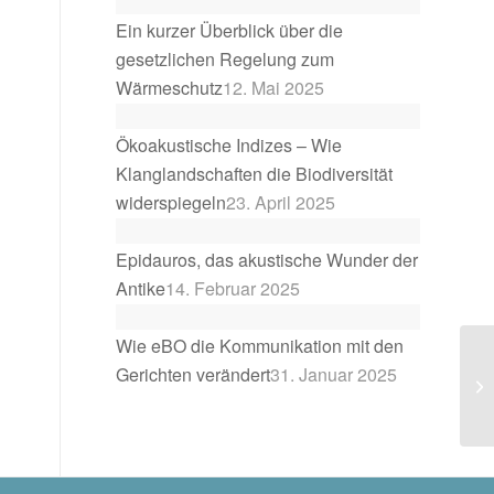
Ein kurzer Überblick über die
gesetzlichen Regelung zum
Wärmeschutz
12. Mai 2025
Ökoakustische Indizes – Wie
Klanglandschaften die Biodiversität
widerspiegeln
23. April 2025
Epidauros, das akustische Wunder der
Antike
14. Februar 2025
Wie eBO die Kommunikation mit den
Gerichten verändert
31. Januar 2025
Ak
DI