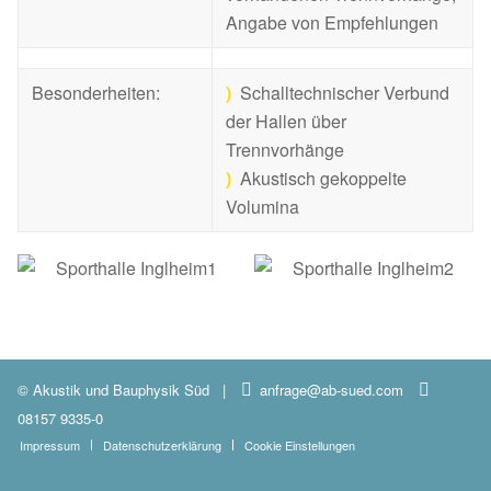
Angabe von Empfehlungen
Besonderheiten:
)
Schalltechnischer Verbund
der Hallen über
Trennvorhänge
)
Akustisch gekoppelte
Volumina
© Akustik und Bauphysik Süd
|
anfrage@ab-sued.com
08157 9335-0
Impressum
Datenschutzerklärung
Cookie Einstellungen