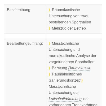
Beschreibung:
)
Raumakustische
Untersuchung von zwei
bestehenden Sporthallen
)
Mehrzügiger Betrieb
Bearbeitungsumfang:
)
Messtechnische
Untersuchung und
raumakustische Analyse der
vorgefundenen Sporthallen
)
Beratung
Raumakustik
)
Raumakustisches
Sanierungskonzept
)
Messtechnische
Untersuchung der
Luftschalldämmung
der
vorhandenen Trennvorhänge,