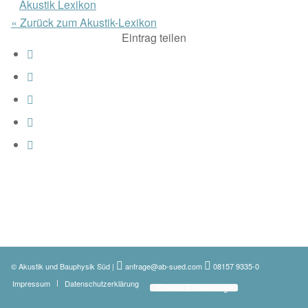
Akustik Lexikon
« Zurück zum Akustik-Lexikon
Eintrag teilen
© Akustik und Bauphysik Süd
|
anfrage@ab-sued.com
08157 9335-0
Impressum
Datenschutzerklärung
Cookie Einstellungen