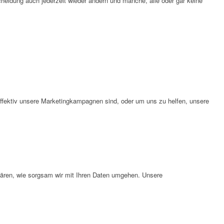
cheidung auch jederzeit wieder ändern und manche, alle oder gar keine
effektiv unsere Marketingkampagnen sind, oder um uns zu helfen, unsere
klären, wie sorgsam wir mit Ihren Daten umgehen. Unsere