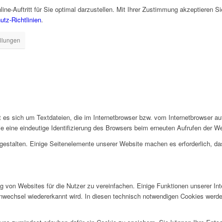
ne-Auftritt für Sie optimal darzustellen. Mit Ihrer Zustimmung akzeptieren S
tz-Richtlinien
.
ellungen
 es sich um Textdateien, die im Internetbrowser bzw. vom Internetbrowser 
ie eine eindeutige Identifizierung des Browsers beim erneuten Aufrufen der W
 gestalten. Einige Seitenelemente unserer Website machen es erforderlich, d
 von Websites für die Nutzer zu vereinfachen. Einige Funktionen unserer In
tenwechsel wiedererkannt wird. In diesen technisch notwendigen Cookies werd