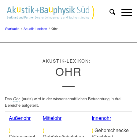
Startseite
/
Akustik Lexikon
/
Ohr
AKUSTIK-LEXIKON:
OHR
Das
Ohr
(auris) wird in der wissenschaftlichen Betrachtung in drei
Bereiche aufgeteilt.
Außenohr
Mittelohr
Innenohr
)
)
)
Gehörschnecke
Ohrmuschel
Gehörknöchelchen
(Cochlea)