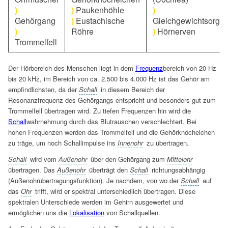
)
)
Paukenhöhle
)
Gehörgang
)
Eustachische
Gleichgewichtsorga
)
Röhre
)
Hörnerven
Trommelfell
Der Hörbereich des Menschen liegt in dem
Frequenz
bereich von 20 Hz
bis 20 kHz, im Bereich von ca. 2.500 bis 4.000 Hz ist das Gehör am
empfindlichsten, da der
Schall
in diesem Bereich der
Resonanzfrequenz des Gehörgangs entspricht und besonders gut zum
Trommelfell übertragen wird. Zu tiefen Frequenzen hin wird die
Schall
wahrnehmung durch das Blutrauschen verschlechtert. Bei
hohen Frequenzen werden das Trommelfell und die Gehörknöchelchen
zu träge, um noch Schallimpulse ins
Innenohr
zu übertragen.
Schall
wird vom
Außenohr
über den Gehörgang zum
Mittelohr
übertragen. Das
Außenohr
überträgt den
Schall
richtungsabhängig
(Außenohrübertragungsfunktion). Je nachdem, von wo der
Schall
auf
das
Ohr
trifft, wird er spektral unterschiedlich übertragen. Diese
spektralen Unterschiede werden im Gehirn ausgewertet und
ermöglichen uns die
Lokalisation
von Schallquellen.