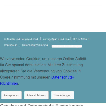
© Akustik und Bauphysik Süd
|
anfrage@ab-sued.com
08157 9335-0
Impressum
Datenschutzerklärung
Cookie Einstellungen
Wir verwenden Cookies, um unseren Online-Auftritt
für Sie optimal darzustellen. Mit Ihrer Zustimmung
akzeptieren Sie die Verwendung von Cookies in
Übereinstimmung mit unseren
Datenschutz-
Richtlinien
.
Akzeptieren
Alles ablehnen
Einstellungen
Cookies und Datenschutz-Einstellungen